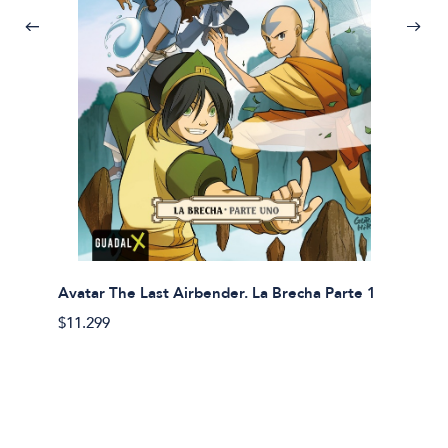
Avatar The Last Airbender. La Brecha Parte 1
Avatar
$11.299
$11.29