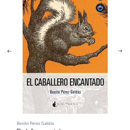
Benito 
Benito Pérez Galdós
Marian