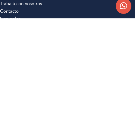
Trabajá con nosotros
Contacto
Sucursales
Compra Online
Atención al cliente
Preguntas frecuentes
Términos y condiciones
Botón de arrepentimiento