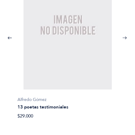
Alfredo Gómez
Marilia
13 poetas testimoniales
20 poe
$29.000
$25.00