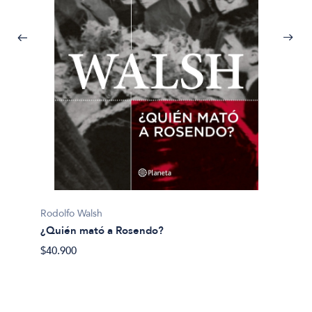
Pijuan, 
Rodolfo Walsh
¿Y si 
¿Quién mató a Rosendo?
$40.50
$40.900