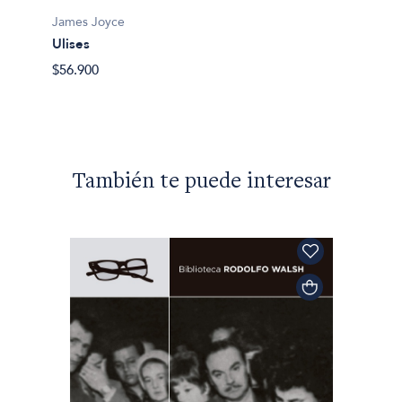
Los m
James Joyce
$45.90
Ulises
$56.900
También te puede interesar