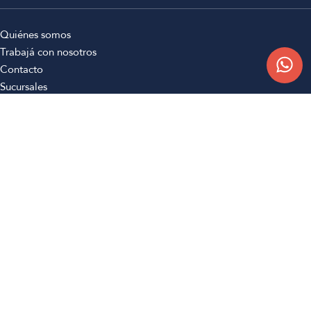
Quiénes somos
Trabajá con nosotros
Contacto
Sucursales
Compra Online
Atención al cliente
Preguntas frecuentes
Términos y condiciones
Botón de arrepentimiento