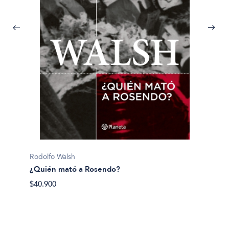
Pijuan, 
Rodolfo Walsh
¿Y si 
¿Quién mató a Rosendo?
$40.50
$40.900