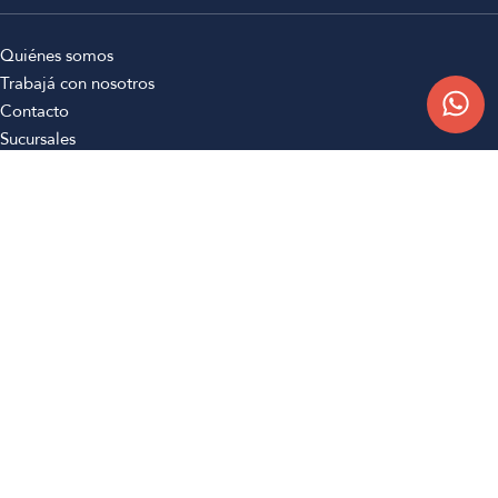
Quiénes somos
Trabajá con nosotros
Contacto
Sucursales
Compra Online
Atención al cliente
Preguntas frecuentes
Términos y condiciones
Botón de arrepentimiento