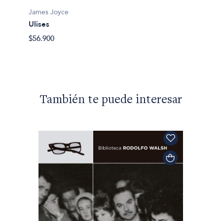
Los m
James Joyce
$45.90
Ulises
$56.900
También te puede interesar