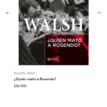
Pijuan, 
Rodolfo Walsh
¿Y si 
¿Quién mató a Rosendo?
$40.50
$40.900