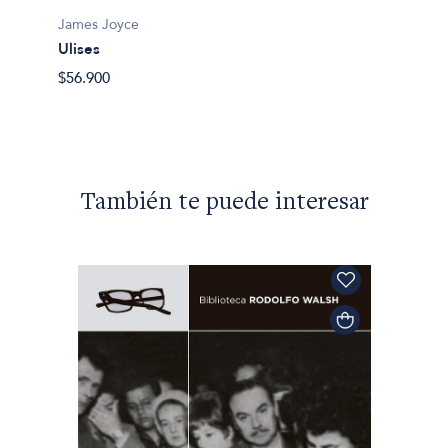
Los m
James Joyce
$45.90
Ulises
$56.900
También te puede interesar