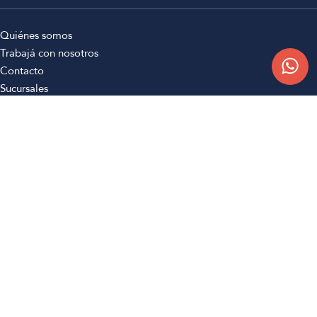
Quiénes somos
Trabajá con nosotros
Contacto
Sucursales
Compra Online
Atención al cliente
Preguntas frecuentes
Términos y condiciones
Botón de arrepentimiento