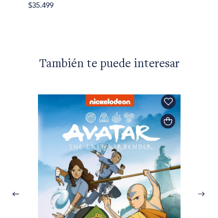
La llo
$35.499
$35.49
También te puede interesar