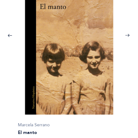
Marcela Serrano
Marcel
El manto