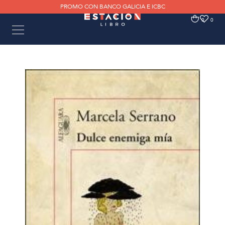
PROMO CON BANCO GALICIA E ICBC
0
0