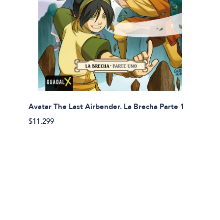
Avatar The Last Airbender. La Brecha Parte 1
Avatar
$11.299
$11.29