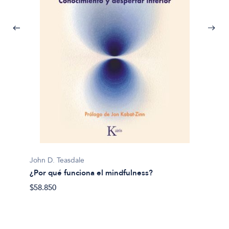
Pema 
John D. Teasdale
Abraza
¿Por qué funciona el mindfulness?
$36.21
$58.850