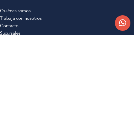
Quiénes somos
Trabajá con nosotros
Contacto
Sucursales
Compra Online
Atención al cliente
Preguntas frecuentes
Términos y condiciones
Botón de arrepentimiento