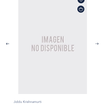
Jiddu Krishnamurti
Jiddu K