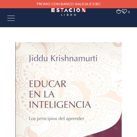
PROMO CON BANCO GALICIA E ICBC
0
0