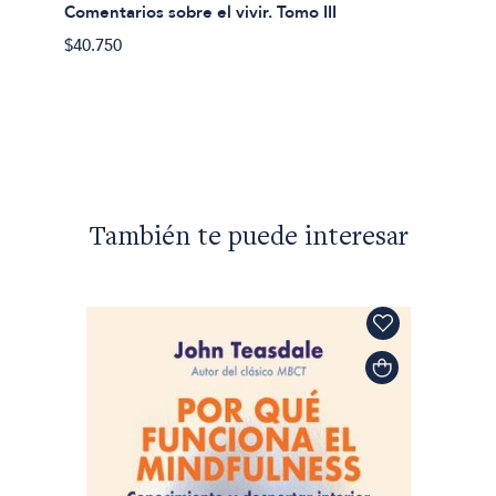
Comentarios sobre el vivir. Tomo III
Coment
$40.750
$33.95
También te puede interesar