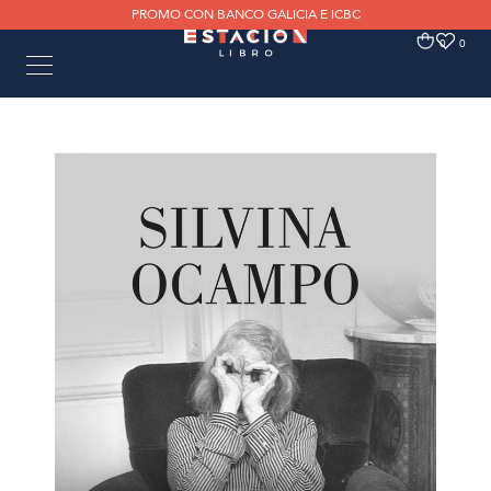
PROMO CON BANCO GALICIA E ICBC
0
0