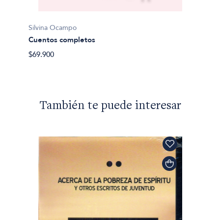
Silvin
El diar
Silvina Ocampo
$16.90
Cuentos completos
$69.900
También te puede interesar