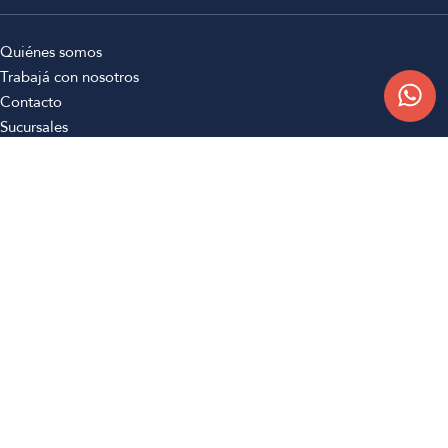
Quiénes somos
Trabajá con nosotros
Contacto
Sucursales
Compra Online
Atención al cliente
Preguntas frecuentes
Términos y condiciones
Botón de arrepentimiento