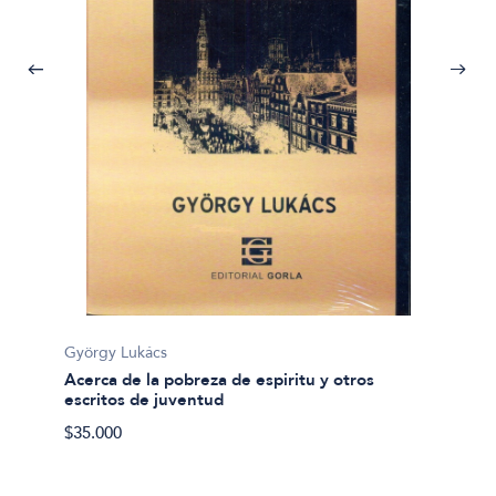
Eduard
Ahora 
György Lukács
$15.70
Acerca de la pobreza de espiritu y otros
escritos de juventud
$35.000