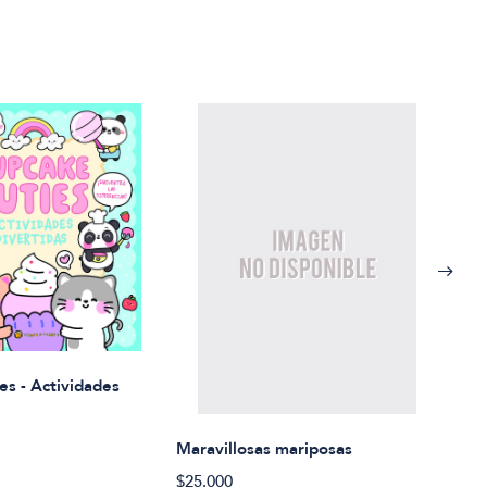
Rued
es - Actividades
$21.
Maravillosas mariposas
$25.000