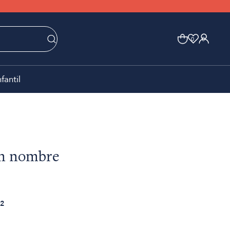
0
0
nfantil
in nombre
2