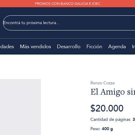
PROMOS CON BANCO GALICIA E ICBC
dades
Más vendidos
Desarrollo
Ficción
Agenda
I
Renzo Cozza
El Amigo s
$20.000
Cantidad de páginas:
3
Peso:
400 g