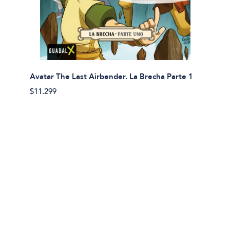
Avatar The Last Airbender. La Brecha Parte 1
Avatar
$11.299
$11.29