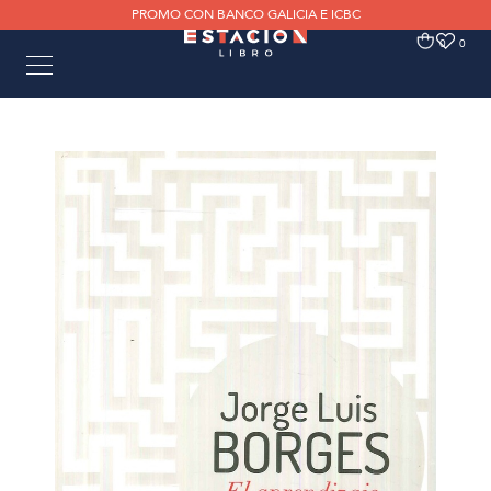
PROMO CON BANCO GALICIA E ICBC
0
0