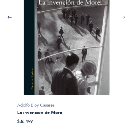
Adolfo 
La tra
Adolfo Bioy Casares
$16.90
La invencion de Morel
$36.499