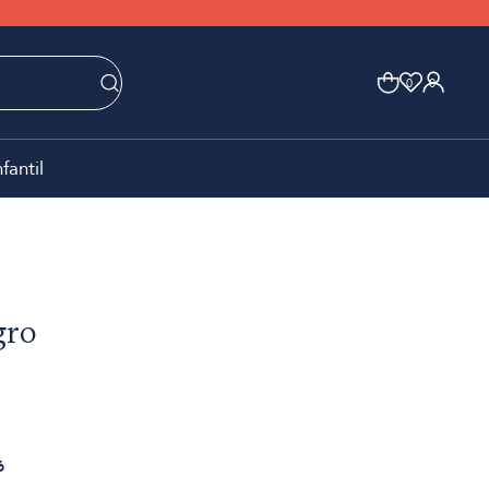
0
0
nfantil
gro
6