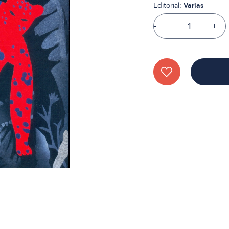
Editorial:
Varias
-
+