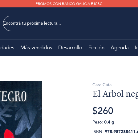
PROMOS CON BANCO GALICIA E ICBC
dades
Más vendidos
Desarrollo
Ficción
Agenda
I
Cara Cata
El Arbol ne
$260
Peso:
0.4 g
ISBN:
978-987288411-