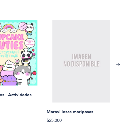
Rued
es - Actividades
$21.
Maravillosas mariposas
$25.000