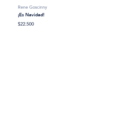
$19.99
Rene Goscinny
¡Es Navidad!
$22.500