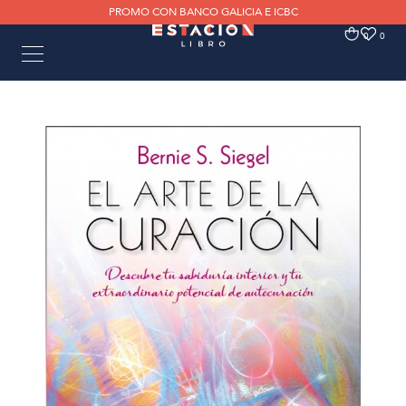
PROMO CON BANCO GALICIA E ICBC
0
0