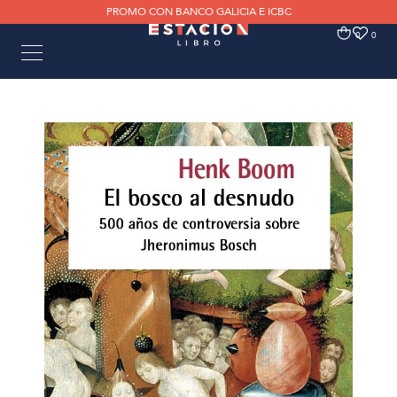
PROMO CON BANCO GALICIA E ICBC
0
0