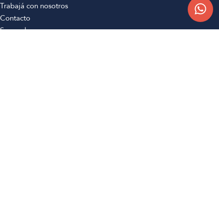
Trabajá con nosotros
Contacto
Sucursales
Compra Online
Atención al cliente
Preguntas frecuentes
Términos y condiciones
Botón de arrepentimiento