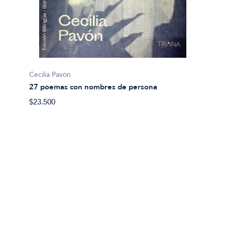
Cecilia Pavón
27 poemas con nombres de persona
Abel A
$23.500
9550: 
$24.00