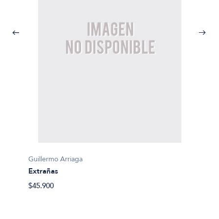
Guillermo Arriaga
Guiller
Extrañas
El Ho
$45.900
$58.49