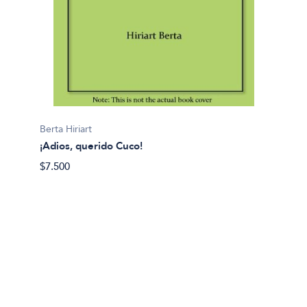
Carla P
Berta Hiriart
Actuac
¡Adios, querido Cuco!
$30.00
$7.500