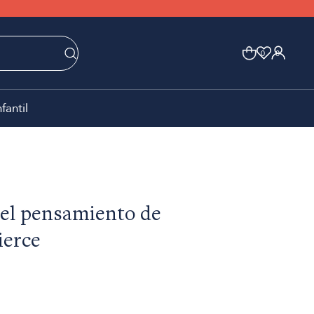
0
0
nfantil
del pensamiento de
ierce