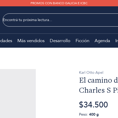
PROMOS CON BANCO GALICIA E ICBC
dades
Más vendidos
Desarrollo
Ficción
Agenda
I
Karl Otto Apel
El camino 
Charles S P
$34.500
Peso:
400 g