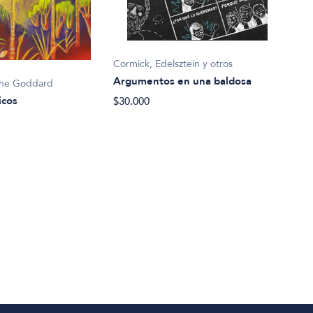
Cormick, Edelsztein y otros
Slavo
Argumentos en una baldosa
Arri
phe Goddard
icos
$30.000
$47.