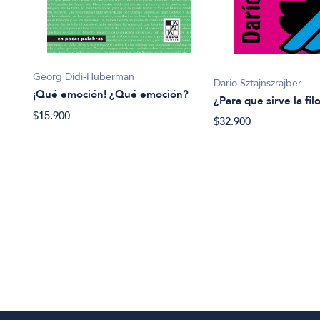
Georg Didi-Huberman
Dario Sztajnszrajber
¡Qué emoción! ¿Qué emoción?
¿Para que sirve la fil
el
$15.900
$32.900