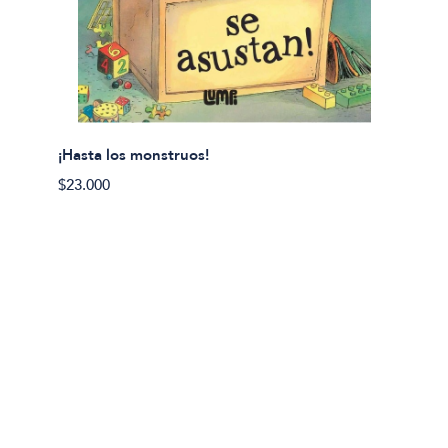
¡Hasta los monstruos!
$23.000
Olivier
Cereci
$23.00