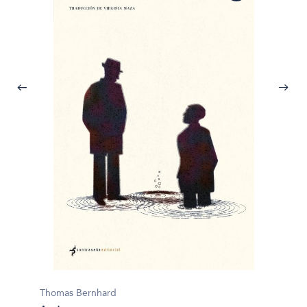
Thomas
Thomas Bernhard
La cal