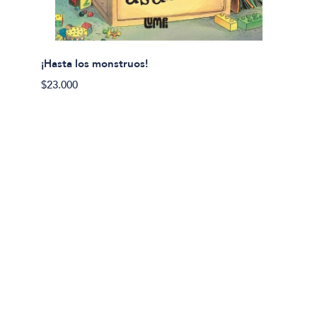
¡Hasta los monstruos!
$23.000
Olivier
Cereci
$23.00