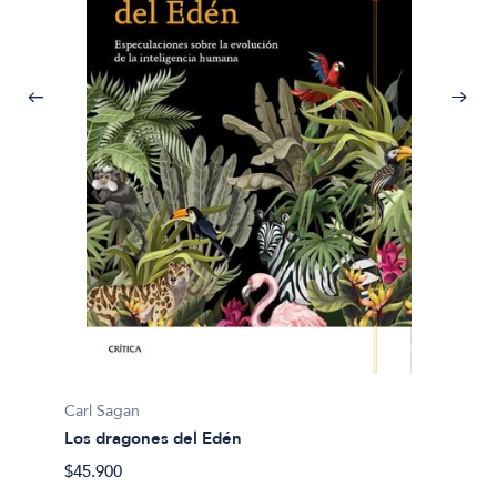
Carl S
Carl Sagan
Los dr
Los dragones del Edén
$49.90
$45.900