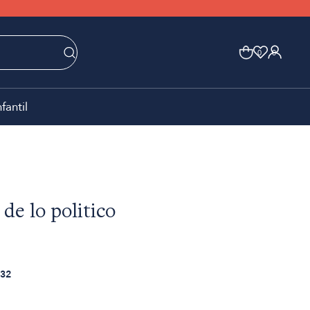
0
0
nfantil
de lo politico
32