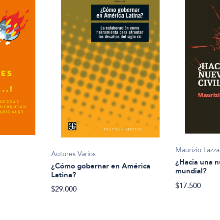
Maurizio Lazza
Autores Varios
¿Hacia una n
¿Cómo gobernar en América
mundial?
Latina?
$17.500
$29.000