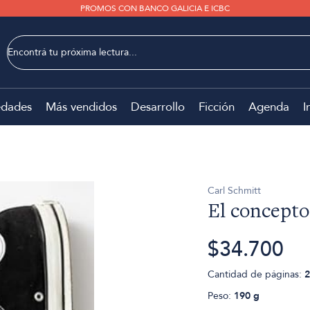
PROMOS CON BANCO GALICIA E ICBC
dades
Más vendidos
Desarrollo
Ficción
Agenda
I
Carl Schmitt
El concepto 
$34.700
Cantidad de páginas:
2
Peso:
190 g