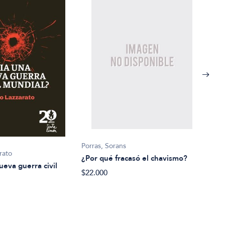
Porras, Sorans
rato
¿Por qué fracasó el chavismo?
Javie
ueva guerra civil
$22.000
¿Por
$42.