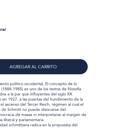
rial
AGREGAR AL CARRITO
nto político occidental, El concepto de lo
 (1888-1985) es uno de los textos de filosofía
dos a la par que influyentes del siglo XX.
 en 1927, a las puertas del hundimiento de la
l ascenso del Tercer Reich, régimen al cual el
ra de Schmitt no puede disociarse del
ocracia de masas ni interpretarse al margen de
ia liberal y parlamentaria.
alidad schmittiana radica en la propuesta del