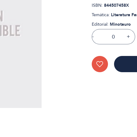
ISBN:
844507458X
Temática:
Literatura Fa
Editorial:
Minotauro
-
+