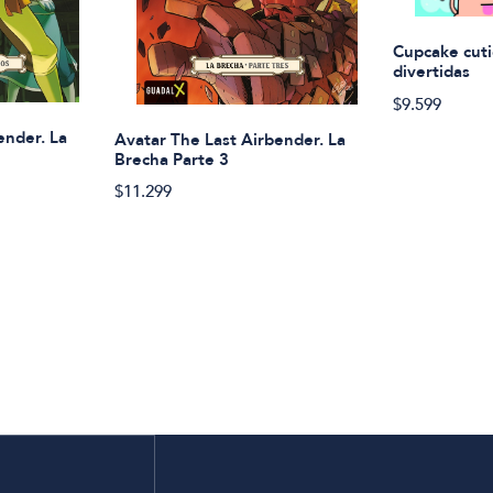
Cupcake cuti
divertidas
$9.599
ender. La
Avatar The Last Airbender. La
Brecha Parte 3
$11.299