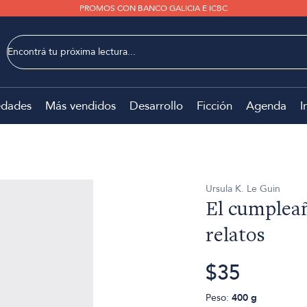
PROMOS CON BANCO GALICIA E ICBC
dades
Más vendidos
Desarrollo
Ficción
Agenda
I
Ursula K. Le Guin
El cumplea
relatos
$35
Peso:
400 g