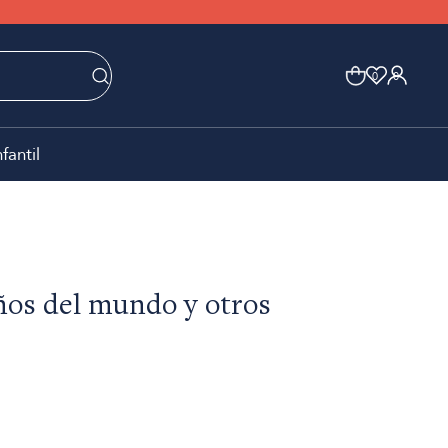
0
0
nfantil
ños del mundo y otros