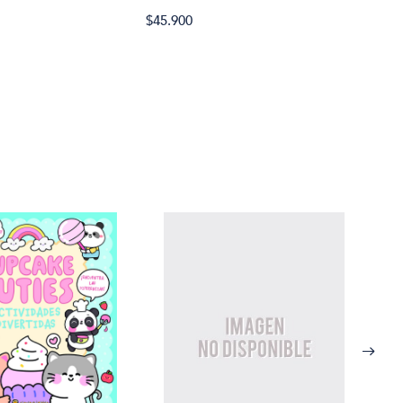
$25.
$45.900