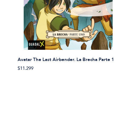
Avatar The Last Airbender. La Brecha Parte 1
Avatar
$11.299
$11.29