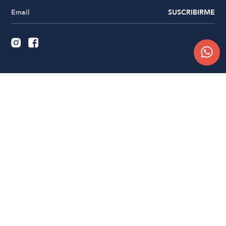
SUSCRIBIRME
Quiénes somos
Trabajá con nosotros
Contacto
Sucursales
Compra Online
Atención al cliente
Preguntas frecuentes