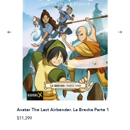
Avatar The Last Airbender. La Brecha Parte 1
Avatar
$11.299
$11.29