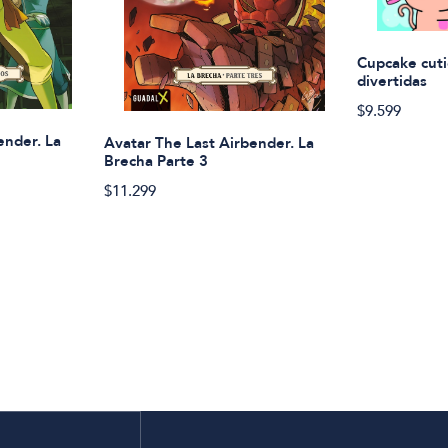
Cupcake cuti
divertidas
$9.599
ender. La
Avatar The Last Airbender. La
Brecha Parte 3
$11.299