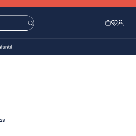
0
0
nfantil
28