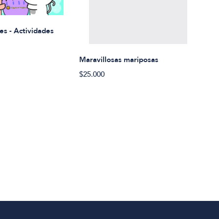
Rued
es - Actividades
$21.
Maravillosas mariposas
$25.000