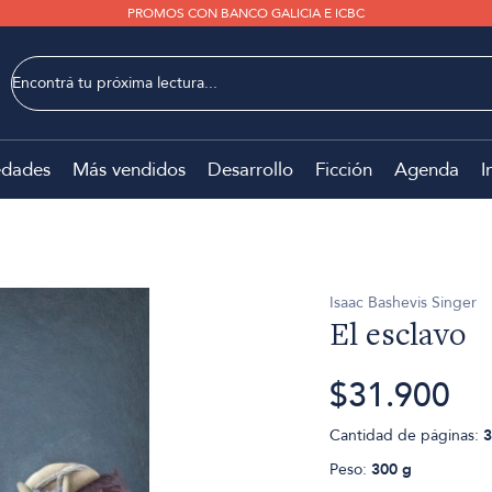
PROMOS CON BANCO GALICIA E ICBC
dades
Más vendidos
Desarrollo
Ficción
Agenda
I
Isaac Bashevis Singer
El esclavo
$31.900
Cantidad de páginas:
3
Peso:
300 g