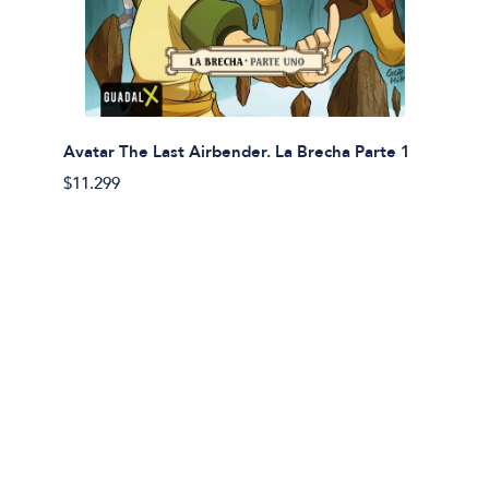
Avatar The Last Airbender. La Brecha Parte 1
Avatar
$11.299
$11.29