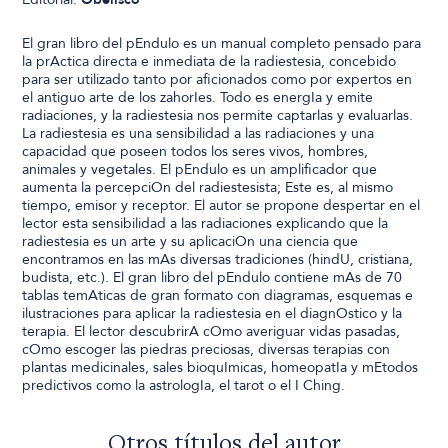
El gran libro del pEndulo es un manual completo pensado para
la prActica directa e inmediata de la radiestesia, concebido
para ser utilizado tanto por aficionados como por expertos en
el antiguo arte de los zahorIes. Todo es energIa y emite
radiaciones, y la radiestesia nos permite captarlas y evaluarlas.
La radiestesia es una sensibilidad a las radiaciones y una
capacidad que poseen todos los seres vivos, hombres,
animales y vegetales. El pEndulo es un amplificador que
aumenta la percepciOn del radiestesista; Este es, al mismo
tiempo, emisor y receptor. El autor se propone despertar en el
lector esta sensibilidad a las radiaciones explicando que la
radiestesia es un arte y su aplicaciOn una ciencia que
encontramos en las mAs diversas tradiciones (hindU, cristiana,
budista, etc.). El gran libro del pEndulo contiene mAs de 70
tablas temAticas de gran formato con diagramas, esquemas e
ilustraciones para aplicar la radiestesia en el diagnOstico y la
terapia. El lector descubrirA cOmo averiguar vidas pasadas,
cOmo escoger las piedras preciosas, diversas terapias con
plantas medicinales, sales bioquImicas, homeopatIa y mEtodos
predictivos como la astrologIa, el tarot o el I Ching.
Otros títulos del autor