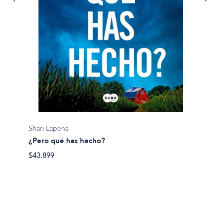
Jurgen
100 Mo
Shari Lapena
$100.9
¿Pero qué has hecho?
$43.899