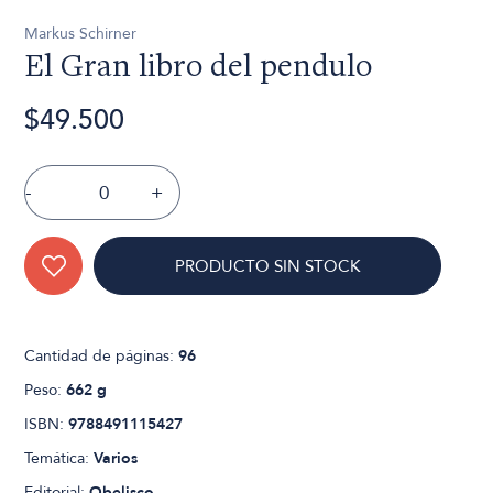
Markus Schirner
El Gran libro del pendulo
$49.500
-
+
PRODUCTO SIN STOCK
Cantidad de páginas:
96
Peso:
662 g
ISBN:
9788491115427
Temática:
Varios
Editorial:
Obelisco