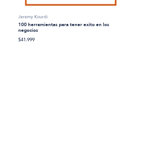
Gerardo
Jeremy Kourdi
Actitu
100 herramientas para tener exito en los
negocios
$25.90
$41.999