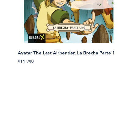
Avatar The Last Airbender. La Brecha Parte 1
Avatar
$11.299
$11.29