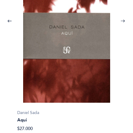
Daniel 
Daniel Sada
Ese m
Aqui
$40.90
$27.000