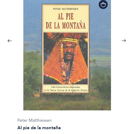
Peter Matthiessen
Peter M
Al pie de la montaña
En el e