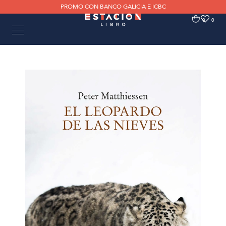
PROMO CON BANCO GALICIA E ICBC
0
0