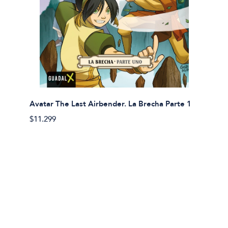
Avatar The Last Airbender. La Brecha Parte 1
Avatar
$11.299
$11.29