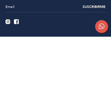
SUSCRIBIRME
Quiénes somos
Trabajá con nosotros
Contacto
Sucursales
Compra Online
Atención al cliente
Preguntas frecuentes