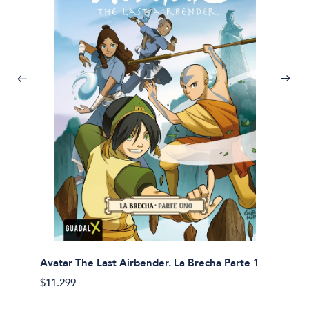
Avatar The Last Airbender. La Brecha Parte 1
Avatar
$11.299
$11.29