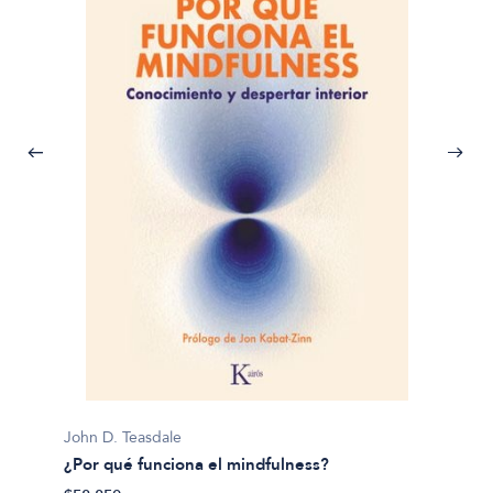
Pema 
John D. Teasdale
Abraza
¿Por qué funciona el mindfulness?
$36.21