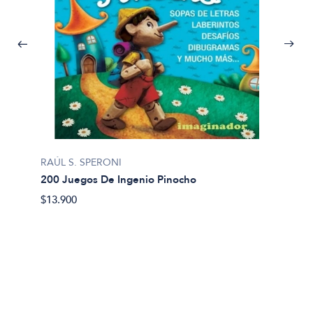
RAÚL S. SPERONI
200 Juegos De Ingenio Pinocho
$13.900
Vespign
2001. 
$27.00