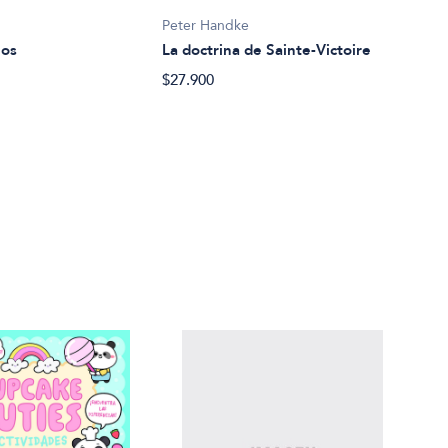
Peter Handke
Pete
los
La doctrina de Sainte-Victoire
La t
$27.900
$23.