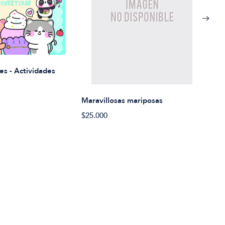
Rued
es - Actividades
$21.
Maravillosas mariposas
$25.000