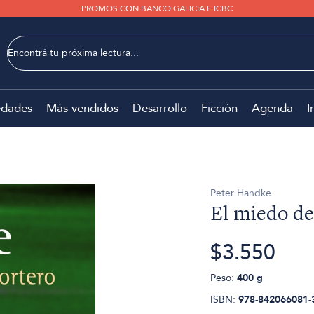
PROMOS CON BANCO GALICIA E ICBC
dades
Más vendidos
Desarrollo
Ficción
Agenda
I
Peter Handke
El miedo de
$3.550
Peso:
400 g
ISBN:
978-842066081-