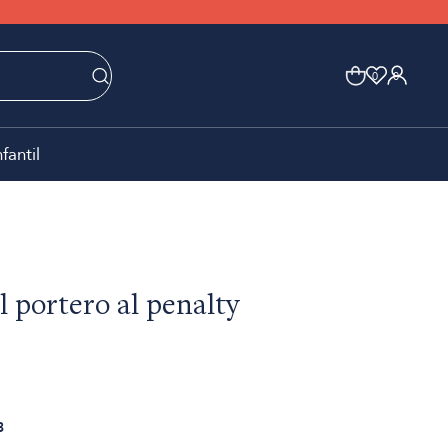
0
0
nfantil
l portero al penalty
3