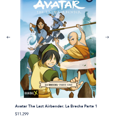
Avatar The Last Airbender. La Brecha Parte 1
Avatar
$11.299
$11.29