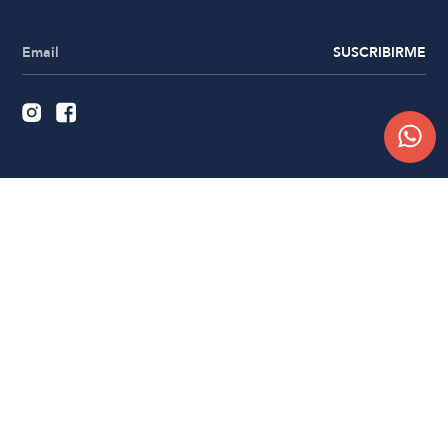
SUSCRIBIRME
Quiénes somos
Trabajá con nosotros
Contacto
Sucursales
Compra Online
Atención al cliente