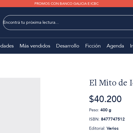
PROMOS CON BANCO GALICIA E ICBC
dades
Más vendidos
Desarrollo
Ficción
Agenda
I
El Mito de 
$40.200
Peso:
400 g
ISBN:
8477747512
Editorial:
Varios