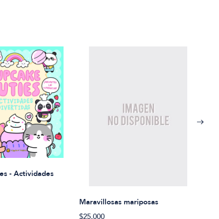
Rued
es - Actividades
$21.
Maravillosas mariposas
$25.000