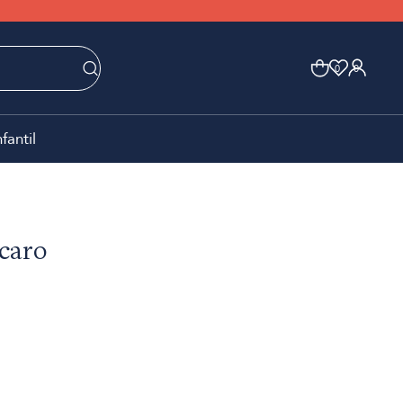
0
0
nfantil
Icaro