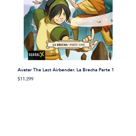
Avatar The Last Airbender. La Brecha Parte 1
Avatar
$11.299
$11.29