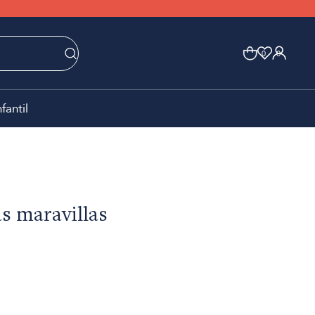
0
0
nfantil
as maravillas