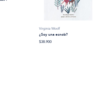
Virginia Woolf
¿Soy una esnob?
Bert
$38.900
«La 
lega
Rot
$45.