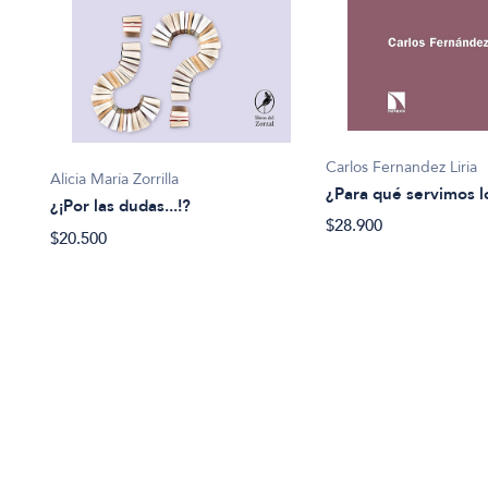
Carlos Fernandez Liria
Alicia María Zorrilla
¿Para qué servimos lo
¿¡Por las dudas...!?
$28.900
$20.500