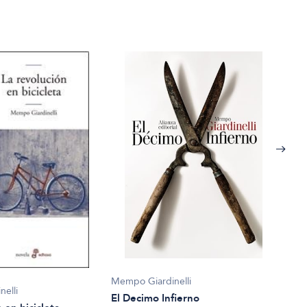
Memp
Mempo Giardinelli
Asi 
elli
El Decimo Infierno