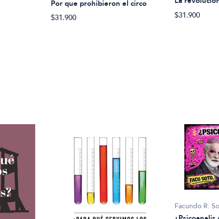
La revolucion
Por que prohibieron el circo
$31.900
$31.900
Facundo R. S
¿Psicoanalis 