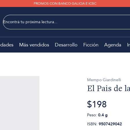
PROMOS CON BANCO GALICIA E ICBC
dades
Más vendidos
Desarrollo
Ficción
Agenda
I
Mempo Giardinelli
El Pais de l
$198
Peso:
0.4 g
ISBN:
9507429042