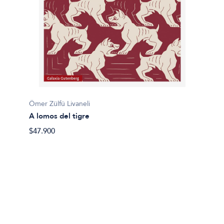
Ömer Zülfü Livaneli
J.R. M
A lomos del tigre
A plen
$47.900
$42.90