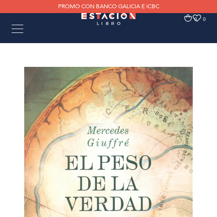
PROMO CON BANCO GALICIA E ICBC
0
0