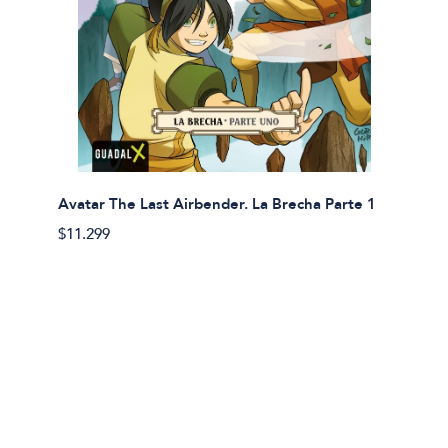
Avatar The Last Airbender. La Brecha Parte 1
Avatar
$11.299
$11.29