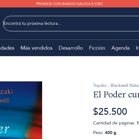
PROMOS CON BANCO GALICIA E ICBC
dades
Más vendidos
Desarrollo
Ficción
Agenda
I
Toyoko ; Blackwell Nat
El Poder cu
$25.500
Cantidad de páginas:
1
Peso:
400 g