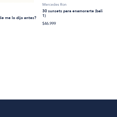
Mercedes Ron
Caña
30 sunsets para enamorarte (bali
7 Se
1)
ie me lo dijo antes?
$48.
$46.999