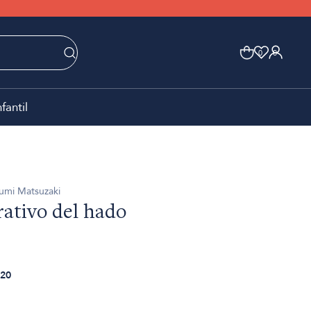
0
0
nfantil
sumi Matsuzaki
rativo del hado
20