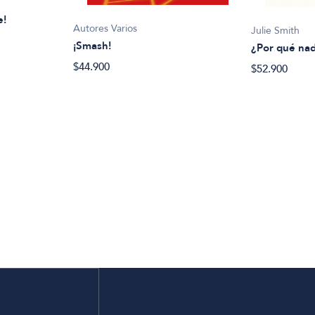
e!
Autores Varios
Julie Smith
¡Smash!
¿Por qué nad
$44.900
$52.900