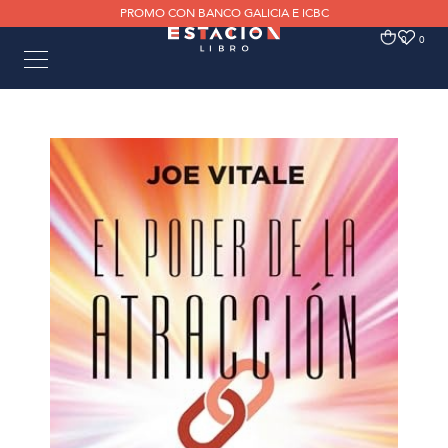
PROMO CON BANCO GALICIA E ICBC
0
0