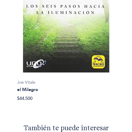
Joe Vit
Joe Vitale
El mil
el Milagro
$34.50
$44.500
También te puede interesar