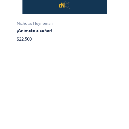
Lis Mil
Nicholas Heyneman
¡Gana l
¡Anímate a soñar!
$28.50
$22.500