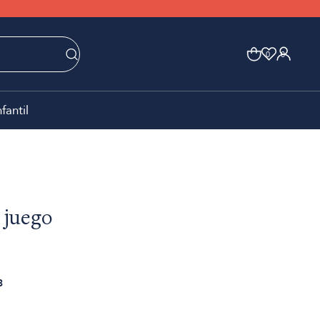
0
0
nfantil
 juego
3