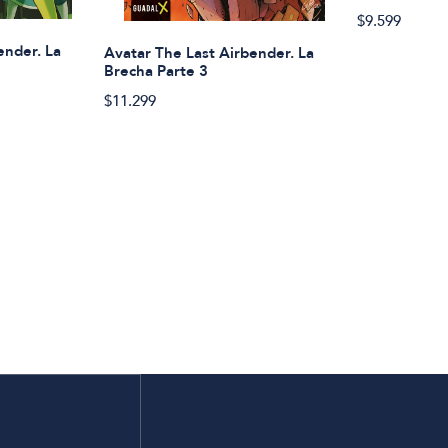
$9.599
ender. La
Avatar The Last Airbender. La
Brecha Parte 3
$11.299