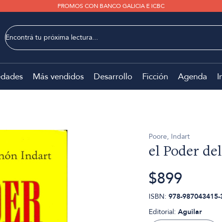
PROMOS CON BANCO GALICIA E ICBC
dades
Más vendidos
Desarrollo
Ficción
Agenda
I
Poore, Indart
el Poder del
$899
ISBN:
978-987043415-
Editorial:
Aguilar