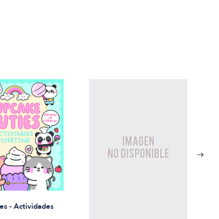
Rued
es - Actividades
$21.