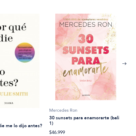
Mercedes Ron
Caña
30 sunsets para enamorarte (bali
7 Se
1)
ie me lo dijo antes?
$48.
$46.999