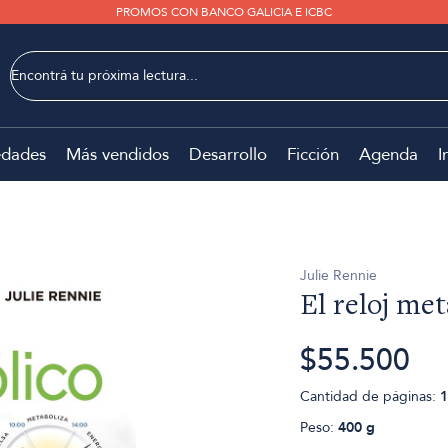
PROMOS CON BANCO GALICIA E ICBC
dades
Más vendidos
Desarrollo
Ficción
Agenda
I
Julie Rennie
El reloj met
$55.500
Cantidad de páginas:
1
Peso:
400 g