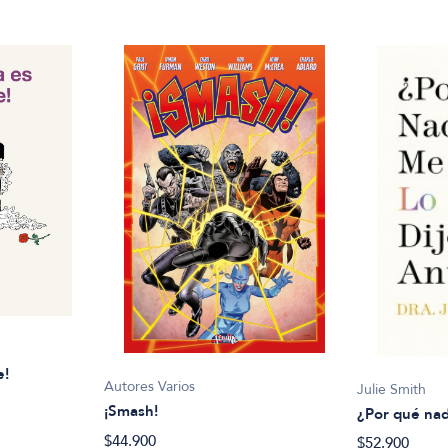
e!
Autores Varios
Julie Smith
¡Smash!
¿Por qué nad
$44.900
$52.900