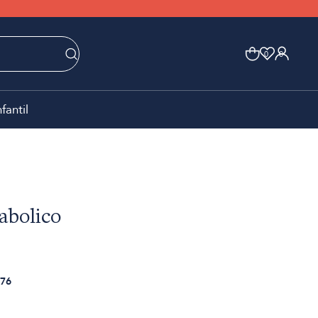
0
0
nfantil
abolico
76