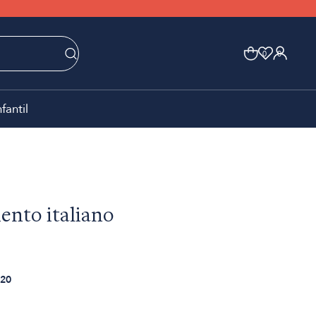
0
0
nfantil
ento italiano
20