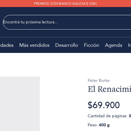
PROMOS CON BANCO GALICIA E ICBC
dades
Más vendidos
Desarrollo
Ficción
Agenda
I
Peter Burke
El Renacimi
$69.900
Cantidad de páginas:
3
Peso:
400 g