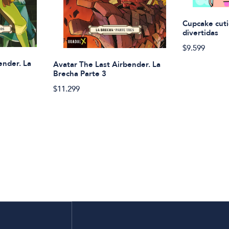
Cupcake cuti
divertidas
$9.599
ender. La
Avatar The Last Airbender. La
Brecha Parte 3
$11.299