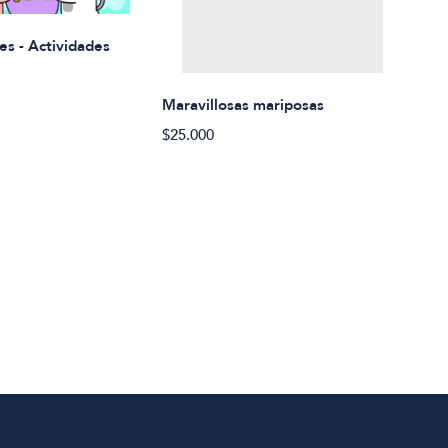
Rued
es - Actividades
$21.
Maravillosas mariposas
$25.000