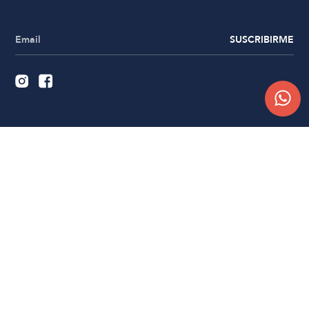
SUSCRIBIRME
Quiénes somos
Trabajá con nosotros
Contacto
Sucursales
Compra Online