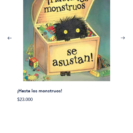
¡Hasta los monstruos!
$23.000
Olivier
Cereci
$23.00