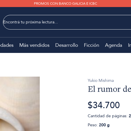
PROMOS CON BANCO GALICIA E ICBC
dades
Más vendidos
Desarrollo
Ficción
Agenda
I
Yukio Mishima
El rumor de
$34.700
Cantidad de páginas:
2
Peso:
200 g