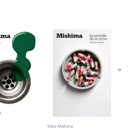
Yuki
Yukio Mishima
Desp