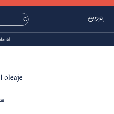
0
0
nfantil
l oleaje
35