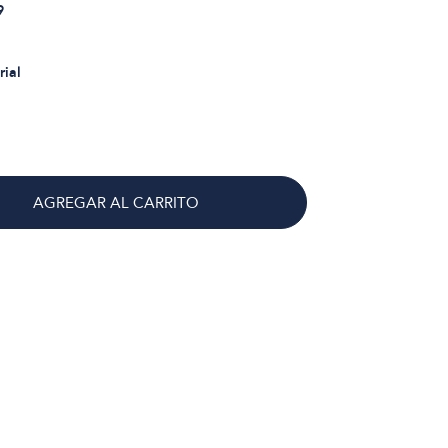
9
rial
AGREGAR AL CARRITO