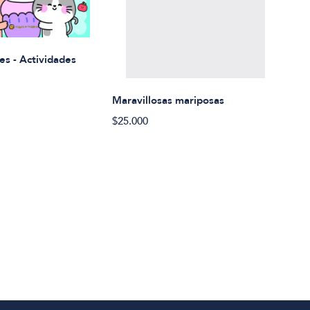
Rued
es - Actividades
$21.
Maravillosas mariposas
$25.000