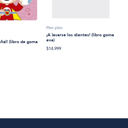
Lore
Plim plim
¡A vi
¡A lavarse los dientes! (libro goma
eva)
añal! (libro de goma
$32.
$14.999