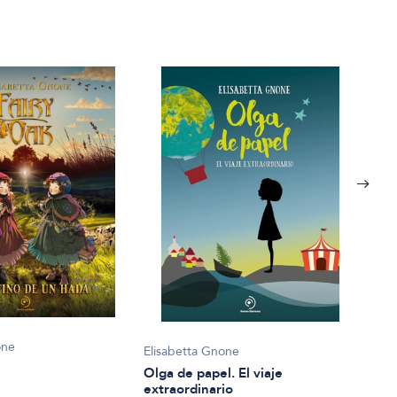
one
Elisabetta Gnone
Elis
Olga de papel. El viaje
Mist
extraordinario