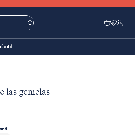
0
0
nfantil
de las gemelas
antil