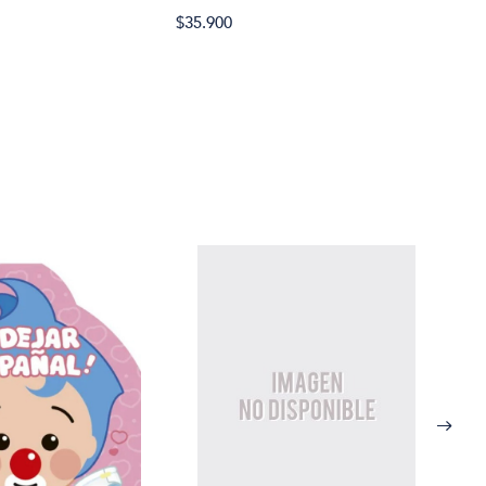
$34.
$35.900