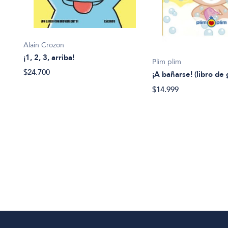
Alain Crozon
¡1, 2, 3, arriba!
Plim plim
$24.700
¡A bañarse! (libro de
$14.999