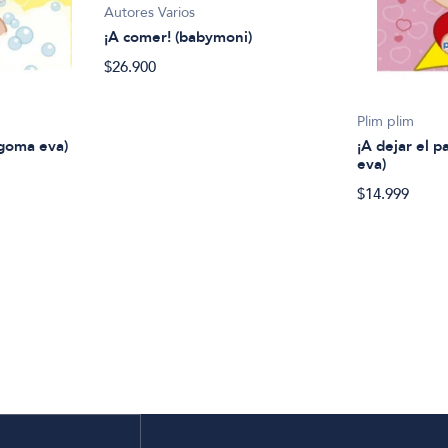
Autores Varios
¡A comer! (babymoni)
$26.900
Plim plim
 goma eva)
¡A dejar el p
eva)
$14.999