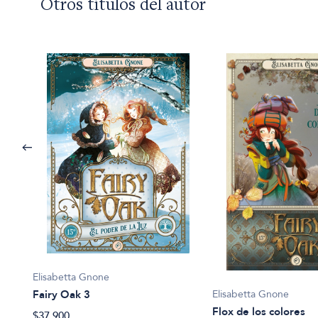
Otros títulos del autor
Elisabetta Gnone
Elisabetta Gnone
Fairy Oak 3
Flox de los colores
$37.900