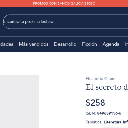
PROMOS CON BANCO GALICIA E ICBC
dades
Más vendidos
Desarrollo
Ficción
Agenda
I
Elisabetta Gnone
El secreto 
$258
ISBN:
849639156-6
Temática:
Literatura Inf