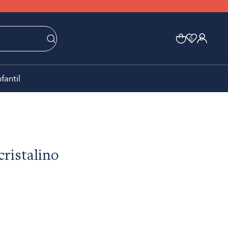
0
0
nfantil
cristalino