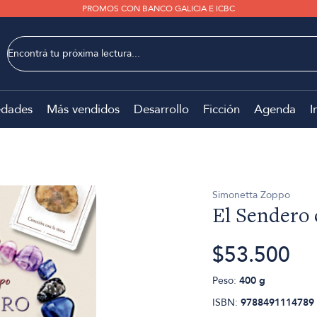
PROMOS CON BANCO GALICIA E ICBC
dades
Más vendidos
Desarrollo
Ficción
Agenda
I
Simonetta Zoppo
El Sendero 
$53.500
Peso:
400 g
ISBN:
9788491114789