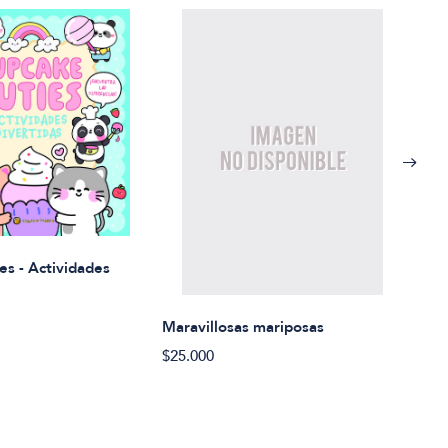
Rued
es - Actividades
$21.
Maravillosas mariposas
$25.000