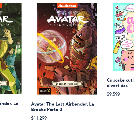
Cupcake cuti
divertidas
$9.599
ender. La
Avatar The Last Airbender. La
Brecha Parte 3
$11.299