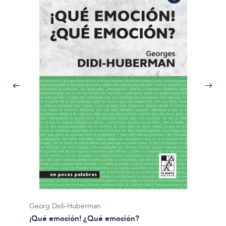
Georg Didi-Huberman
Dario S
¡Qué emoción! ¿Qué emoción?
¿Para q