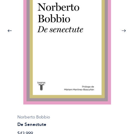
Norber
Norberto Bobbio
Ni con
De Senectute
$34.00
$43.999