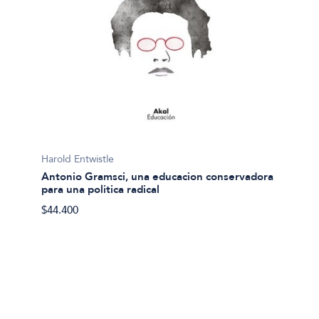
Estay, 
Capital
Harold Entwistle
$20.57
Antonio Gramsci, una educacion conservadora
para una politica radical
$44.400