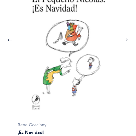
Quino
¡Qué m
$19.99
Rene Goscinny
¡Es Navidad!