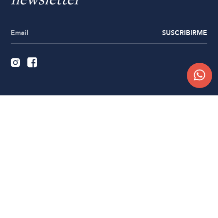
newsletter
SUSCRIBIRME
Quiénes somos
Trabajá con nosotros
Contacto
Sucursales
Compra Online